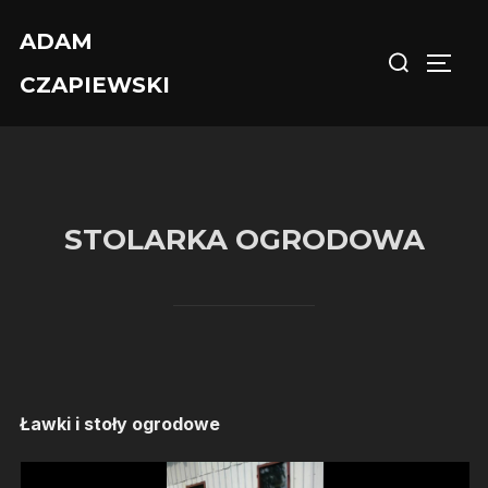
Skip
ADAM
Search
to
TOGG
for:
content
CZAPIEWSKI
STOLARKA OGRODOWA
Ławki i stoły ogrodowe